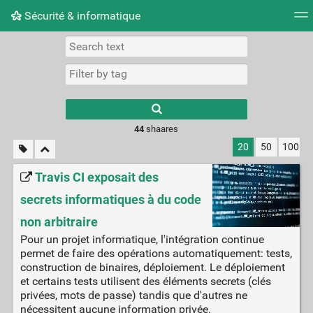
Sécurité & informatique
Tag cloud
Picture wall
Daily
RSS Feed
Logi
Type 1 or more
characters for
results.
44
shaares
20
50
100
Travis CI exposait des
secrets informatiques à du code
non arbitraire
Pour un projet informatique, l'intégration continue
permet de faire des opérations automatiquement: tests,
construction de binaires, déploiement. Le déploiement
et certains tests utilisent des éléments secrets (clés
privées, mots de passe) tandis que d'autres ne
nécessitent aucune information privée.