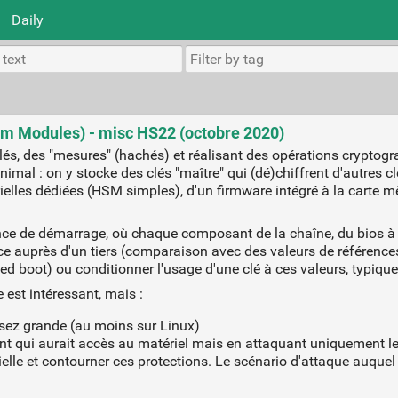
Daily
rm Modules) - misc HS22 (octobre 2020)
, des "mesures" (hachés) et réalisant des opérations cryptogra
imal : on y stocke des clés "maître" qui (dé)chiffrent d'autres cl
lles dédiées (HSM simples), d'un firmware intégré à la carte m
nce de démarrage, où chaque composant de la chaîne, du bios à l
 auprès d'un tiers (comparaison avec des valeurs de références),
ed boot) ou conditionner l'usage d'une clé à ces valeurs, typiqu
 est intéressant, mais :
sez grande (au moins sur Linux)
t qui aurait accès au matériel mais en attaquant uniquement le l
elle et contourner ces protections. Le scénario d'attaque auqu