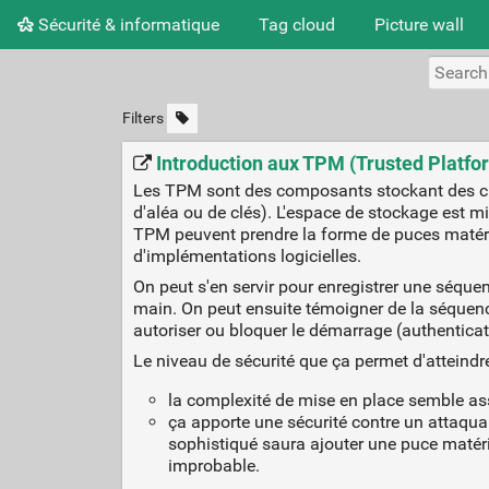
Sécurité & informatique
Tag cloud
Picture wall
Filters
Introduction aux TPM (Trusted Platfo
Les TPM sont des composants stockant des clés
d'aléa ou de clés). L'espace de stockage est min
TPM peuvent prendre la forme de puces matérie
d'implémentations logicielles.
On peut s'en servir pour enregistrer une séque
main. On peut ensuite témoigner de la séquence
autoriser ou bloquer le démarrage (authenticat
Le niveau de sécurité que ça permet d'atteindre
la complexité de mise en place semble as
ça apporte une sécurité contre un attaquan
sophistiqué saura ajouter une puce matéri
improbable.