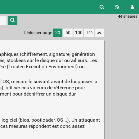
44
shaares
Type 1 or
more
characters
Links per page
20
50
100
for
results.
phiques (chiffrement, signature, génération
és, stockées sur le disque dur ou ailleurs. Les
ère (Trustes Execution Environment) ou
'OS, mesure le suivant avant de lui passer la
 utiliser ces valeurs de référence pour
ement pour déchiffrer un disque dur.
ogiciel (bios, bootloader, OS...). Un attaquant
el ces mesures répondent est donc assez