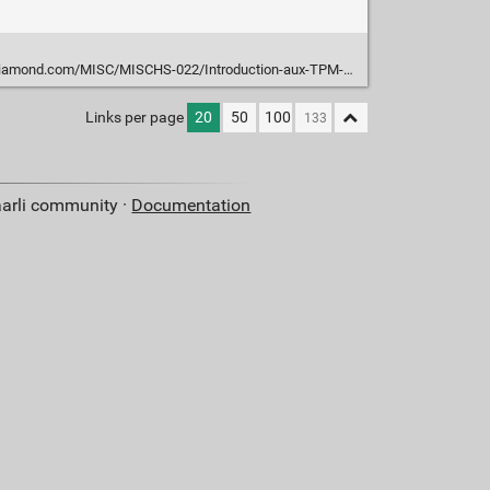
d.com/MISC/MISCHS-022/Introduction-aux-TPM-Trusted-Platform-Modules
Links per page
20
50
100
aarli community ·
Documentation