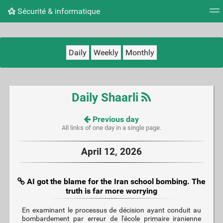
Sécurité & informatique
Tag cloud
Picture wall
Daily
RSS Feed
Logi
Daily
Weekly
Monthly
Daily Shaarli
Previous day
All links of one day in a single page.
April 12, 2026
AI got the blame for the Iran school bombing. The
truth is far more worrying
En examinant le processus de décision ayant conduit au
bombardement par erreur de l'école primaire iranienne