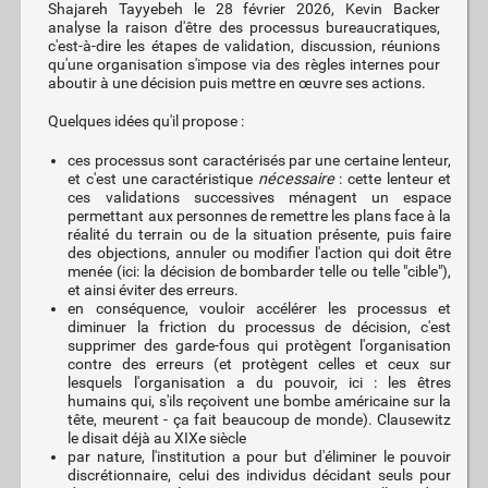
Shajareh Tayyebeh le 28 février 2026, Kevin Backer
analyse la raison d'être des processus bureaucratiques,
c'est-à-dire les étapes de validation, discussion, réunions
qu'une organisation s'impose via des règles internes pour
aboutir à une décision puis mettre en œuvre ses actions.
Quelques idées qu'il propose :
ces processus sont caractérisés par une certaine lenteur,
et c'est une caractéristique
nécessaire
: cette lenteur et
ces validations successives ménagent un espace
permettant aux personnes de remettre les plans face à la
réalité du terrain ou de la situation présente, puis faire
des objections, annuler ou modifier l'action qui doit être
menée (ici: la décision de bombarder telle ou telle "cible"),
et ainsi éviter des erreurs.
en conséquence, vouloir accélérer les processus et
diminuer la friction du processus de décision, c'est
supprimer des garde-fous qui protègent l'organisation
contre des erreurs (et protègent celles et ceux sur
lesquels l'organisation a du pouvoir, ici : les êtres
humains qui, s'ils reçoivent une bombe américaine sur la
tête, meurent - ça fait beaucoup de monde). Clausewitz
le disait déjà au XIXe siècle
par nature, l'institution a pour but d'éliminer le pouvoir
discrétionnaire, celui des individus décidant seuls pour