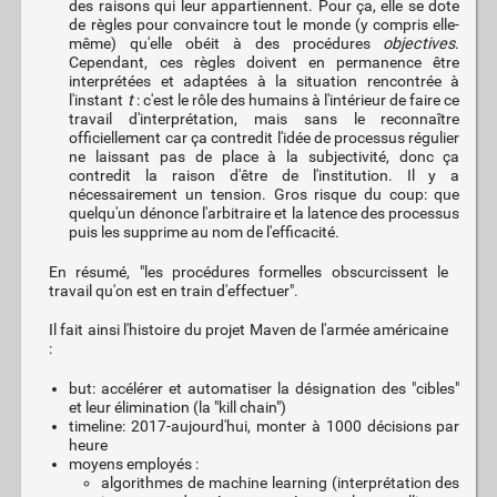
des raisons qui leur appartiennent. Pour ça, elle se dote
de règles pour convaincre tout le monde (y compris elle-
même) qu'elle obéit à des procédures
objectives
.
Cependant, ces règles doivent en permanence être
interprétées et adaptées à la situation rencontrée à
l'instant
t
: c'est le rôle des humains à l'intérieur de faire ce
travail d'interprétation, mais sans le reconnaître
officiellement car ça contredit l'idée de processus régulier
ne laissant pas de place à la subjectivité, donc ça
contredit la raison d'être de l'institution. Il y a
nécessairement un tension. Gros risque du coup: que
quelqu'un dénonce l'arbitraire et la latence des processus
puis les supprime au nom de l'efficacité.
En résumé, "les procédures formelles obscurcissent le
travail qu'on est en train d'effectuer".
Il fait ainsi l'histoire du projet Maven de l'armée américaine
:
but: accélérer et automatiser la désignation des "cibles"
et leur élimination (la "kill chain")
timeline: 2017-aujourd'hui, monter à 1000 décisions par
heure
moyens employés :
algorithmes de machine learning (interprétation des