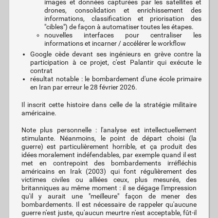
images et données capturées par les satellites et
drones, consolidation et enrichissement des
informations, classification et priorisation des
"cibles") de façon à automatiser toutes les étapes.
nouvelles interfaces pour centraliser les
informations et incarner / accélérer le workflow
Google cède devant ses ingénieurs en grève contre la
participation à ce projet, c'est Palantir qui exécute le
contrat
résultat notable : le bombardement d'une école primaire
en Iran par erreur le 28 février 2026.
Il inscrit cette histoire dans celle de la stratégie militaire
américaine.
Note plus personnelle : l'analyse est intellectuellement
stimulante. Néanmoins, le point de départ choisi (la
guerre) est particulièrement horrible, et ça produit des
idées moralement indéfendables, par exemple quand il est
met en contrepoint des bombardements irréfléchis
américains en Irak (2003) qui font régulièrement des
victimes civiles ou alliées ceux, plus mesurés, des
britanniques au même moment : il se dégage l'impression
qu'il y aurait une "meilleure" façon de mener des
bombardements. Il est nécessaire de rappeler qu'aucune
guerre n'est juste, qu'aucun meurtre n'est acceptable, fût-il